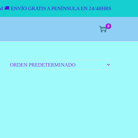
UM
🚚 ENVÍO GRATIS A PENÍNSULA EN 24/48HRS
0