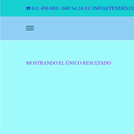
☎️ 611 496 683 / 668 54 24 01/ INFO@TEXD
MOSTRANDO EL ÚNICO RESULTADO