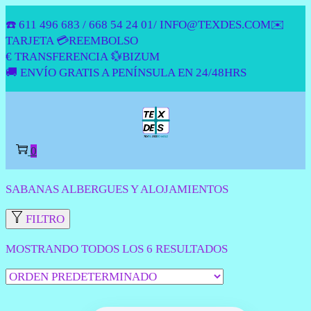
☎️ 611 496 683 / 668 54 24 01/ INFO@TEXDES.COM✉️
TARJETA 💳REEMBOLSO
€ TRANSFERENCIA 💱BIZUM
🚚 ENVÍO GRATIS A PENÍNSULA EN 24/48HRS
SALTAR
SALTAR
A
AL
LA
CONTENIDO
0
NAVEGACIÓN
SABANAS ALBERGUES Y ALOJAMIENTOS
FILTRO
MOSTRANDO TODOS LOS 6 RESULTADOS