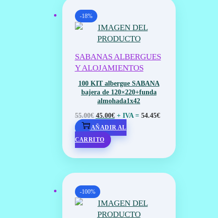
-18%
SABANAS ALBERGUES
Y ALOJAMIENTOS
100 KIT albergue SABANA
bajera de 120×220+funda
almohada1x42
EL
EL
+ IVA =
55.00
€
45.00
€
54.45
€
PRECIO
PRECIO
AÑADIR AL
ORIGINAL
ACTUAL
CARRITO
ERA:
ES:
55.00€.
45.00€.
-100%