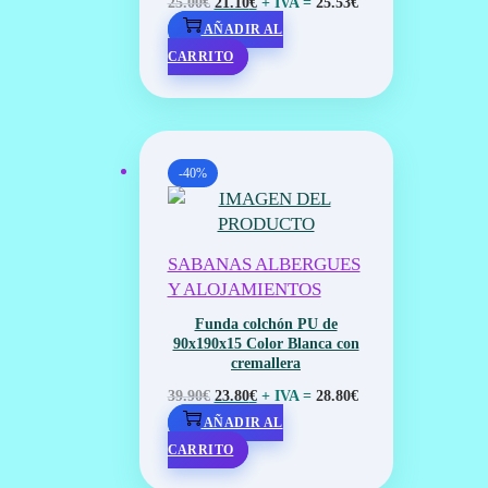
EL
EL
+ IVA =
25.00
€
21.10
€
25.53
€
PRECIO
PRECIO
AÑADIR AL
ORIGINAL
ACTUAL
CARRITO
ERA:
ES:
25.00€.
21.10€.
-40%
SABANAS ALBERGUES
Y ALOJAMIENTOS
Funda colchón PU de
90x190x15 Color Blanca con
cremallera
EL
EL
+ IVA =
39.90
€
23.80
€
28.80
€
PRECIO
PRECIO
AÑADIR AL
ORIGINAL
ACTUAL
CARRITO
ERA:
ES: