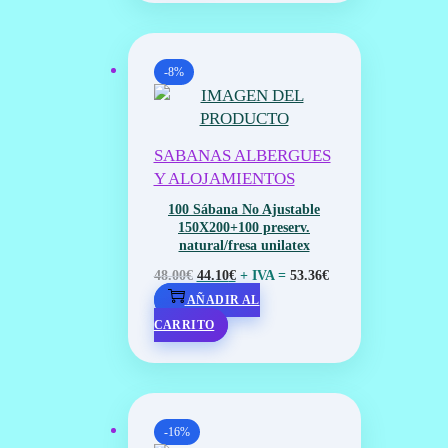
39.90€.
23.80€.
-8%
SABANAS ALBERGUES
Y ALOJAMIENTOS
100 Sábana No Ajustable
150X200+100 preserv.
natural/fresa unilatex
EL
EL
+ IVA =
48.00
€
44.10
€
53.36
€
PRECIO
PRECIO
AÑADIR AL
ORIGINAL
ACTUAL
CARRITO
ERA:
ES:
48.00€.
44.10€.
-16%