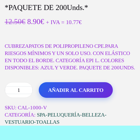
E
E
*PAQUETE DE 200Unds.*
G
N
A
I
E
E
12.50
€
8.90
€
+ IVA =
10.77
€
C
D
L
L
I
O
P
P
Ó
R
R
N
CUBREZAPATOS DE POLIPROPILENO CPE.PARA
E
E
RIESGOS MÍNIMOS Y UN SOLO USO. CON ELÁSTICO
C
C
EN TODO EL BORDE. CATEGORÍA EPI L. COLORES
I
I
DISPONIBLES: AZUL Y VERDE. PAQUETE DE 200UNDS.
O
O
O
A
R
C
AÑADIR AL CARRITO
I
T
C
G
U
U
I
A
B
SKU:
CAL-1000-V
N
L
R
CATEGORÍA:
SPA-PELUQUERÍA-BELLEZA-
A
E
E
VESTUARIO-TOALLAS
L
S
Z
E
:
A