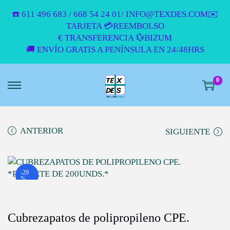
☎️ 611 496 683 / 668 54 24 01/ INFO@TEXDES.COM✉️
TARJETA 💳REEMBOLSO
€ TRANSFERENCIA 💱BIZUM
🚚 ENVÍO GRATIS A PENÍNSULA EN 24/48HRS
0
S
S
A
A
L
L
T
T
ANTERIOR
SIGUIENTE
A
A
R
R
A
A
L
L
-29
%
A
C
N
O
A
N
Cubrezapatos de polipropileno CPE.
V
T