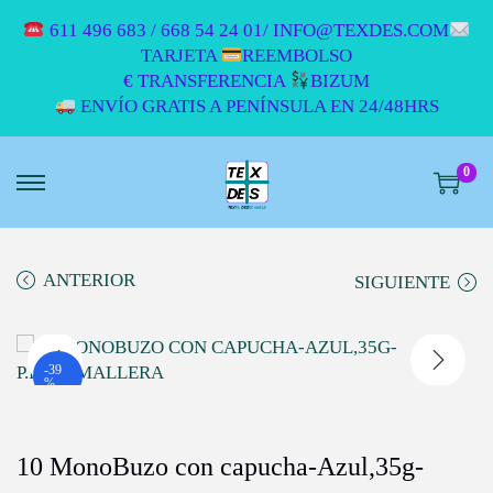
611 496 683 / 668 54 24 01/ INFO@TEXDES.COM
TARJETA
REEMBOLSO
€ TRANSFERENCIA
BIZUM
ENVÍO GRATIS A PENÍNSULA EN 24/48HRS
0
S
S
A
A
L
L
T
T
ANTERIOR
SIGUIENTE
A
A
R
R
A
A
L
L
-39
%
A
C
N
O
A
N
10 MonoBuzo con capucha-Azul,35g-
V
T