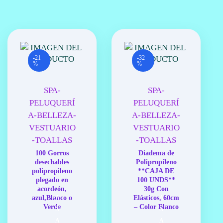
-
A
Z
U
L
-21
-32
%
%
,
3
5
SPA-
SPA-
G
PELUQUERÍ
PELUQUERÍ
-
A-BELLEZA-
A-BELLEZA-
P
VESTUARIO
VESTUARIO
.
-TOALLAS
-TOALLAS
P
100 Gorros
Diadema de
.
desechables
Polipropileno
C
polipropileno
**CAJA DE
plegado en
100 UNDS**
R
acordeón,
30g Con
E
A
A
azul,Blanco o
Elásticos, 60cm
M
Verde
– Color Blanco
Ñ
Ñ
A
A
A