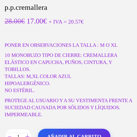
E
E
p.p.cremallera
G
N
A
I
E
E
28.00
€
17.00
€
+ IVA =
20.57
€
C
D
L
L
I
O
P
P
Ó
R
R
N
PONER EN OBSERVACIONES LA TALLA : M O XL
E
E
C
C
10 MONOBUZO TIPO DE CIERRE: CREMALLERA
I
I
ELÁSTICO EN CAPUCHA, PUÑOS, CINTURA, Y
O
O
TOBILLOS.
O
A
TALLAS: M,XL COLOR AZUL
R
C
HIPOALERGÉNICO.
I
T
NO ESTÉRIL.
G
U
PROTEGE AL USUARIO Y A SU VESTIMENTA FRENTE A
I
A
SUCIEDAD CAUSADA POR SÓLIDOS Y LÍQUIDOS.
N
L
IMPERMEABLE.
A
E
L
S
E
:
AÑADIR AL CARRITO