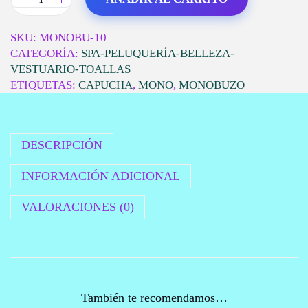
R
1
1
A
7
0
:
.
M
SKU:
MONOBU-10
2
0
O
CATEGORÍA:
SPA-PELUQUERÍA-BELLEZA-
8
0
N
VESTUARIO-TOALLAS
.
€
O
ETIQUETAS:
CAPUCHA
,
MONO
,
MONOBUZO
0
.
B
0
U
€
Z
DESCRIPCIÓN
.
O
C
INFORMACIÓN ADICIONAL
O
N
VALORACIONES (0)
C
A
P
U
C
H
También te recomendamos…
A