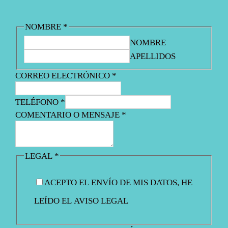
R
1
2
€
A
0
.
.
:
.
NOMBRE
*
5
1
9
NOMBRE
0
4
9
APELLIDOS
€
.
€
.
5
.
CORREO ELECTRÓNICO
*
0
€
TELÉFONO
*
.
COMENTARIO O MENSAJE
*
LEGAL
*
ACEPTO EL ENVÍO DE MIS DATOS, HE
LEÍDO EL AVISO LEGAL