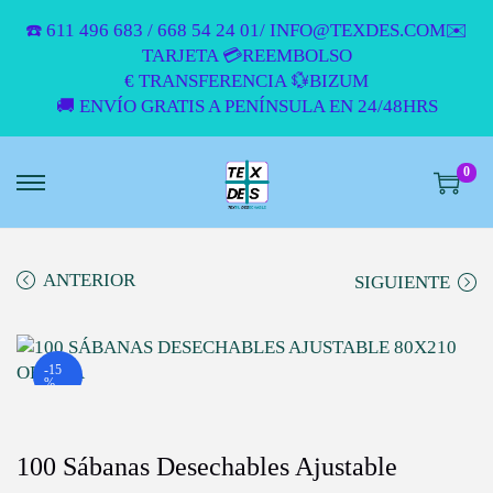
☎️ 611 496 683 / 668 54 24 01/ INFO@TEXDES.COM✉️
TARJETA 💳REEMBOLSO
€ TRANSFERENCIA 💱BIZUM
🚚 ENVÍO GRATIS A PENÍNSULA EN 24/48HRS
0
S
S
A
A
L
L
T
T
ANTERIOR
SIGUIENTE
A
A
R
R
A
A
L
L
-15
%
A
C
N
O
A
N
100 Sábanas Desechables Ajustable
V
T