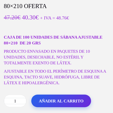
E
E
80×210 OFERTA
G
N
A
I
E
E
47.20
€
40.30
€
+ IVA =
48.76
€
C
D
L
L
I
O
P
P
Ó
R
R
N
CAJA DE 100 UNIDADES DE SÁBANA AJUSTABLE
E
E
80×210
DE 20 GRS
C
C
I
I
PRODUCTO ENVASADO EN PAQUETES DE 10
O
O
UNIDADES, DESECHABLE, NO ESTÉRIL Y
O
A
TOTALMENTE EXENTO DE LÁTEX.
R
C
AJUSTABLE EN TODO EL PERÍMETRO DE ESQUINA A
I
T
ESQUINA, TACTO SUAVE, HIDRÓFUGA, LIBRE DE
G
U
LÁTEX E HIPOALERGÉNICA.
I
A
N
L
A
E
AÑADIR AL CARRITO
L
S
1
E
:
0