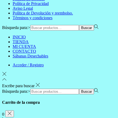
Política de Privacidad
Aviso Legal
Política de Devolución y reembolso.
Términos y condiciones
Búsqueda para:>
Buscar
INICIO
TIENDA
MI CUENTA
CONTACTO
Sábanas Desechables
Acceder / Registro
Escribe para buscar
Búsqueda para:>
Buscar
Carrito de la compra
0